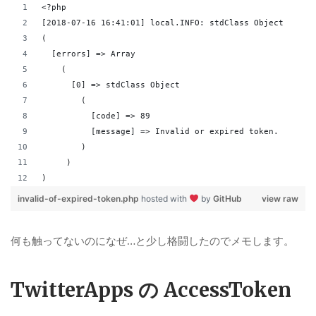
<?php
[2018-07-16 16:41:01] local.INFO: stdClass Object
(
  [errors] => Array
    (
      [0] => stdClass Object
        (
          [code] => 89
          [message] => Invalid or expired token.
        )
     )
)
invalid-of-expired-token.php
hosted with
by
GitHub
view raw
何も触ってないのになぜ…と少し格闘したのでメモします。
TwitterApps の AccessToken