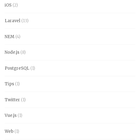
iOS
(2)
Laravel
(13)
NEM
(4)
Node.js
(8)
PostgreSQL
(1)
Tips
(1)
Twitter
(1)
Vue.js
(1)
Web
(1)