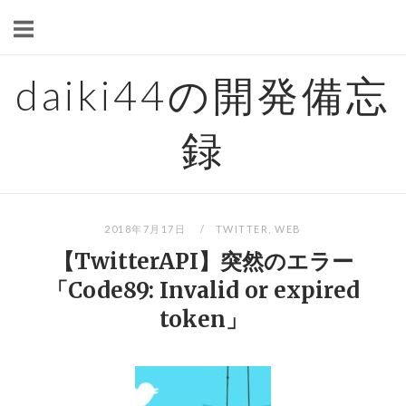
Skip
to
content
daiki44の開発備忘
録
2018年7月17日
TWITTER
,
WEB
【TwitterAPI】突然のエラー
「Code89: Invalid or expired
token」