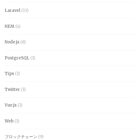
Laravel
(13)
NEM
(4)
Node.js
(8)
PostgreSQL
(1)
Tips
(1)
Twitter
(1)
Vue.js
(1)
Web
(1)
ブロックチェーン
(9)