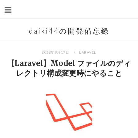
Skip
to
content
daiki44の開発備忘録
2018年9月17日
LARAVEL
【Laravel】Model ファイルのディ
レクトリ構成変更時にやること