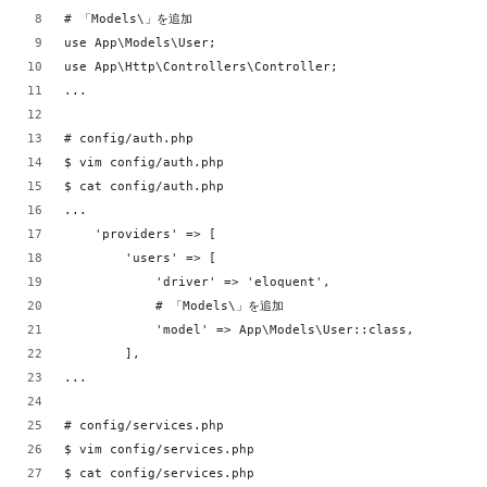
# 「Models\」を追加
use App\Models\User;
use App\Http\Controllers\Controller;
...
# config/auth.php
$ vim config/auth.php
$ cat config/auth.php
...
    'providers' => [
        'users' => [
            'driver' => 'eloquent',
            # 「Models\」を追加
            'model' => App\Models\User::class,
        ],
...
# config/services.php
$ vim config/services.php
$ cat config/services.php