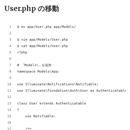
User.php の移動
$ mv app/User.php app/Models/
$ vim app/Models/User.php
$ cat app/Models/User.php
<?php
# 「Models\」を追加
namespace Models\App;
use Illuminate\Notifications\Notifiable;
use Illuminate\Foundation\Auth\User as Authenticatable;
class User extends Authenticatable
{
    use Notifiable;
    /**