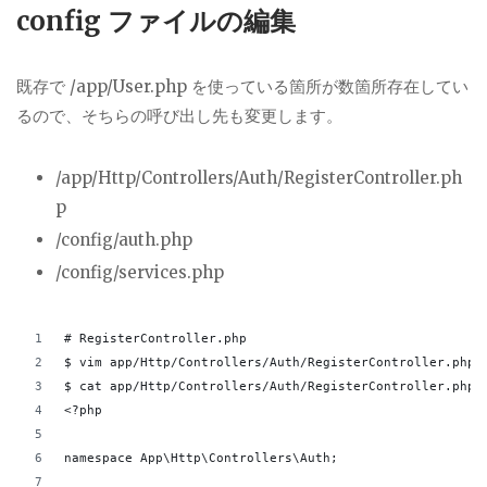
config ファイルの編集
既存で /app/User.php を使っている箇所が数箇所存在してい
るので、そちらの呼び出し先も変更します。
/app/Http/Controllers/Auth/RegisterController.ph
p
/config/auth.php
/config/services.php
# RegisterController.php
$ vim app/Http/Controllers/Auth/RegisterController.php
$ cat app/Http/Controllers/Auth/RegisterController.php
<?php
namespace App\Http\Controllers\Auth;