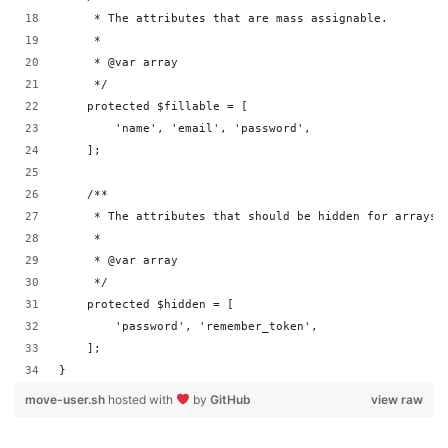
     * The attributes that are mass assignable.
     *
     * @var array
     */
    protected $fillable = [
        'name', 'email', 'password',
    ];
    /**
     * The attributes that should be hidden for arrays.
     *
     * @var array
     */
    protected $hidden = [
        'password', 'remember_token',
    ];
}
move-user.sh
hosted with
by
GitHub
view raw