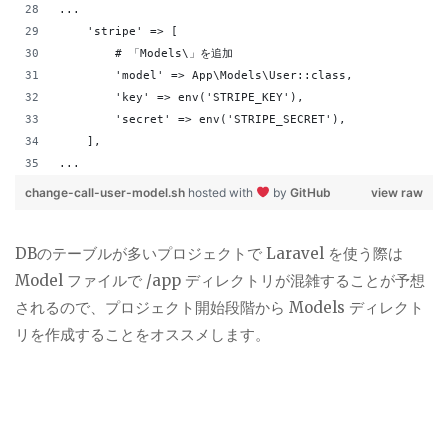
...
    'stripe' => [
        # 「Models\」を追加
        'model' => App\Models\User::class,
        'key' => env('STRIPE_KEY'),
        'secret' => env('STRIPE_SECRET'),
    ],
...
change-call-user-model.sh
hosted with
by
GitHub
view raw
DBのテーブルが多いプロジェクトで Laravel を使う際は
Model ファイルで /app ディレクトリが混雑することが予想
されるので、プロジェクト開始段階から Models ディレクト
リを作成することをオススメします。