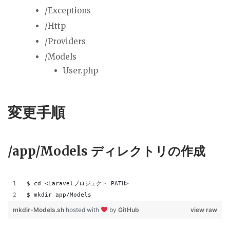
/Exceptions
/Http
/Providers
/Models
User.php
変更手順
/app/Models ディレクトリの作成
$ cd <Laravelプロジェクト PATH>
$ mkdir app/Models
mkdir-Models.sh
hosted with
by
GitHub
view raw