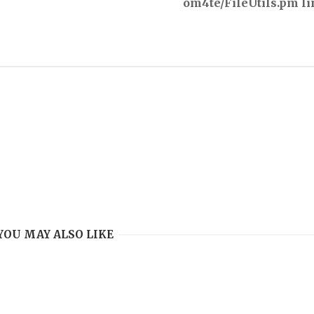
om4te/FileUtils.pm li
YOU MAY ALSO LIKE