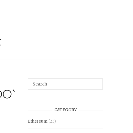
録
〇〇〇`
CATEGORY
Ethereum
(23)