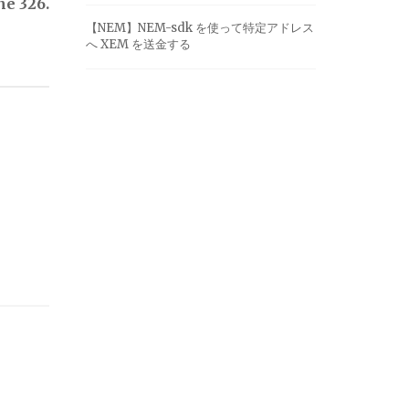
ne 326.
【NEM】NEM-sdk を使って特定アドレス
へ XEM を送金する