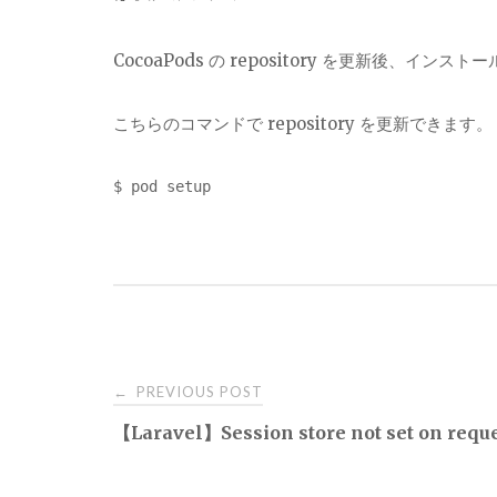
CocoaPods の repository を更新後、イ
こちらのコマンドで repository を更新できます。
$ pod setup
Post
PREVIOUS POST
←
【Laravel】Session store not set on reque
navigation