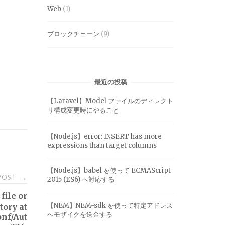
Web
(1)
ブロックチェーン
(9)
最近の投稿
【Laravel】Model ファイルのディレクト
リ構成変更時にやること
【Node.js】error: INSERT has more
expressions than target columns
【Node.js】babel を使って ECMAScript
 POST
→
2015 (ES6) へ対応する
file or
【NEM】NEM-sdk を使って特定アドレス
tory at
へモザイクを送金する
onf/Aut