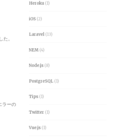
Heroku
(1)
iOS
(2)
Laravel
(13)
した。
NEM
(4)
Node.js
(8)
PostgreSQL
(1)
Tips
(1)
るエラーの
Twitter
(1)
Vue.js
(1)