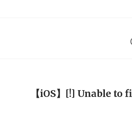
Skip
to
content
【iOS】[!] Unable to f