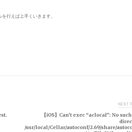
ンストールを行えば上手くいきます。
NEXT
st.
【iOS】Can’t exec “aclocal”: No such 
direc
/usr/local/Cellar/autoconf/2.69/share/autoc