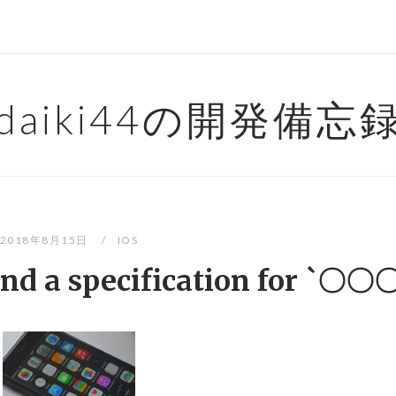
daiki44の開発備忘
2018年8月15日
IOS
ind a specification for `〇