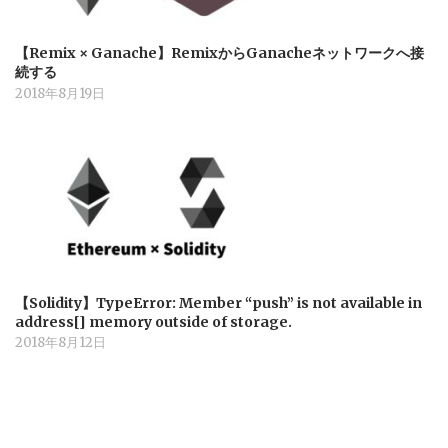
【Remix × Ganache】RemixからGanacheネットワークへ接
続する
2018年8月19日
【Solidity】TypeError: Member “push” is not available in
address[] memory outside of storage.
2018年8月12日