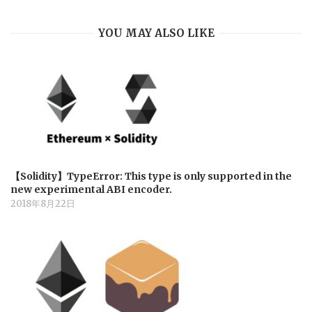
YOU MAY ALSO LIKE
【Solidity】TypeError: This type is only supported in the
new experimental ABI encoder.
2018年8月22日