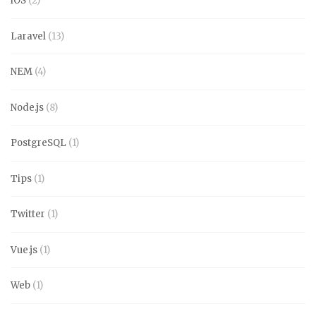
iOS
(2)
Laravel
(13)
NEM
(4)
Node.js
(8)
PostgreSQL
(1)
Tips
(1)
Twitter
(1)
Vue.js
(1)
Web
(1)