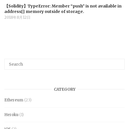
【Solidity】TypeError: Member “push” is not available in
address[] memory outside of storage.
2018年8月12日
CATEGORY
Ethereum
(23)
Heroku
(1)