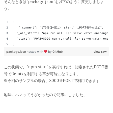
そんなときは`package.json`を以下のように変更しましょ
う。
{
   "_comment": "170行目付近の 'start' にPORT番号を追加",
  "_old_start": "npm-run-all -lpr serve watch onchange r
  "start": "PORT=8000 npm-run-all -lpr serve watch oncha
}
package.json
hosted with
by
GitHub
view raw
この状態で、`npm start`を実行すれば、指定されたPORT番
号でRemixを利用する事が可能になります。
※今回のサンプルの場合、8000番PORTで利用できます
地味にハマってうざかったので記事にしました。